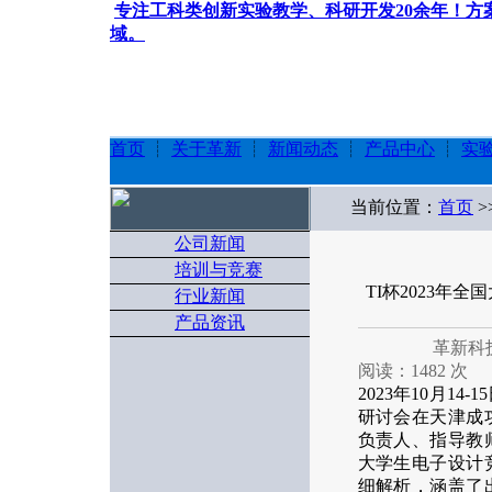
专注工科类创新实验教学、科研开发20余年！
域。
首页
┊
关于革新
┊
新闻动态
┊
产品中心
┊
实
当前位置：
首页
>
公司新闻
培训与竞赛
TI杯2023
行业新闻
产品资讯
革新科技 
阅读：1482 次
2023年10月1
研讨会在天津成功
负责人、指导教
大学生电子设计
细解析，涵盖了