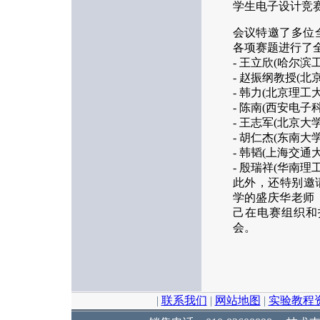
学生电子设计竞
会议特邀了多位
各项赛题进行了
- 王立欣(哈尔
- 赵振纲教授(
- 韩力(北京理
- 陈南(西安电
- 王志军(北京大
- 胡仁杰(东南大
- 韩韬(上海交
- 殷瑞祥(华南理
此外，还特别邀
学的盛庆华老师
己在电赛组织和
会。
|
联系我们
|
网站地图
|
实验教程