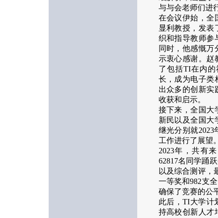
与与会老师们进
在会议伊始，全
显利教授，发表
织和指导教师参
同时，他感慨万
示衷心感谢。赵
了包括TI在内
长，成为电子类
出众多的创新实
收获和启示。
接下来，全国大
新民以及全国大
继光分别就20
工作进行了展望
2023年，共有
62817名同学
以及综合测评，
一等奖和982
确保了竞赛的公
此后，TI大学
持高校创新人才