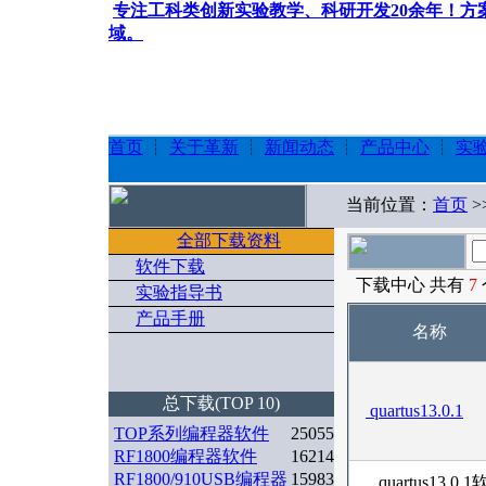
专注工科类创新实验教学、科研开发20余年！
域。
首页
┊
关于革新
┊
新闻动态
┊
产品中心
┊
实
当前位置：
首页
>
全部下载资料
软件下载
下载中心 共有
7
实验指导书
产品手册
名称
总下载(TOP 10)
quartus13.0.1
TOP系列编程器软件
25055
RF1800编程器软件
16214
RF1800/910USB编程器
15983
quartus1