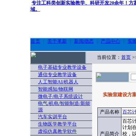
专注工科类创新实验教学、科研开发20余年！
域。
首页
┊
关于革新
┊
新闻动态
┊
产品中心
┊
实
当前位置：
首页
>
电子基础专业教学设备
通信专业教学设备
人工智能AI/机器人
智能感知/物联网
实验室建设方
微电子/电子系统设计
电气/机电/智能制造/新能
源
产品名称
百芯
汽车实训平台
百芯
生物医学教学平台
计划在
虚拟仿真教学软件
产品简介
校，