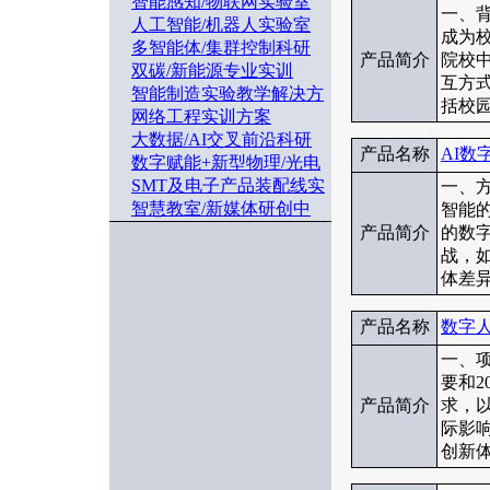
智能感知/物联网实验室
一、
人工智能/机器人实验室
成为
多智能体/集群控制科研
产品简介
院校
双碳/新能源专业实训
互方
智能制造实验教学解决方
括校园
网络工程实训方案
大数据/AI交叉前沿科研
产品名称
AI
数字赋能+新型物理/光电
SMT及电子产品装配线实
一、
智慧教室/新媒体研创中
智能
产品简介
的数
战，
体差异
产品名称
数字
一、项
要和2
产品简介
求，
际影
创新体