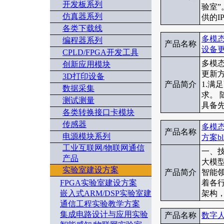
开发板系列
验室
仿真器系列
供的I
各类下载线
多模
编程器系列
产品名称
设备更
CPLD/FPGA开发工具
多模
创新应用模块
更新
3D打印设备
产品简介
1.
数据采集
求。
测试测量
具备先
各类转换接口卡模块
传感器
多模
产品名称
电源模块系列
方案bl
工业互联网/物联网通信
一、技
产品
大模
实验室建设方案
产品简介
智能
FPGA实验室建设方案
着各
嵌入式ARM/DSP实验室建
架构，
通信工程实验教学方案
集成电路设计与应用实验
产品名称
数字